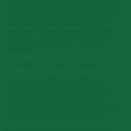
és vásárlásokat. Ugyanakkor felismerjük a szülők, más
befolyásoló felnőttek, idősebb testvérek meg barátok
döntő fontosságát annak biztosításában, hogy csak a
törvényben meghatározott életkort betöltött
alkoholfogyasztók tudják megvásárolni és fogyasztani
termékeinket. Hogy többet megtudjon a kiskorúak
alkoholfogyasztásának okairól és megelőzéséről,
kattintson ide.
Az alkohollal való visszaélést célzó programok
Még azokon a helyeken is vannak alkohollal való
visszaélési problémák, ahol ésszerű kormányzati
szabályozás és adózás van. Néhányan azt javasolták,
hogy erre a válasz a további adóemelés és az
ellenőrzések, de ez a megközelítés előre meg nem
fontolt és negatív következményeket eredményezhet,
mint például tiltott gyártást vagy csempészetet.
Emiatt az alkoholirányelv-szakértők azonosították