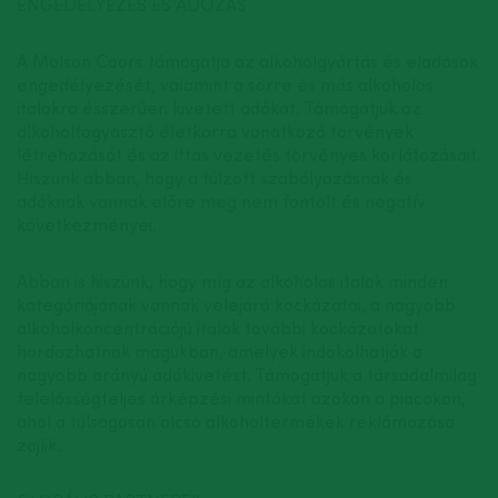
ENGEDÉLYEZÉS ÉS ADÓZÁS
A Molson Coors támogatja az alkoholgyártás és eladások
engedélyezését, valamint a sörre és más alkoholos
italokra ésszerűen kivetett adókat. Támogatjuk az
alkoholfogyasztó életkorra vonatkozó törvények
létrehozását és az ittas vezetés törvényes korlátozásait.
Hiszünk abban, hogy a túlzott szabályozásnak és
adóknak vannak előre meg nem fontolt és negatív
következményei.
Abban is hiszünk, hogy míg az alkoholos italok minden
kategóriájának vannak velejáró kockázatai, a nagyobb
alkoholkoncentrációjú italok további kockázatokat
hordozhatnak magukban, amelyek indokolhatják a
nagyobb arányú adókivetést. Támogatjuk a társadalmilag
felelősségteljes árképzési mintákat azokon a piacokon,
ahol a túlságosan olcsó alkoholtermékek reklámozása
zajlik.