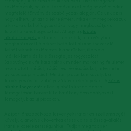
csomagoljuk és címkézzük sörünket. Tisztességesen
reklámozzuk, adjuk el termékeinket még hozzá minden
megfelelő törvény és szabályozás alapján. Célunk az is,
hogy elkerüljük azt a félreértést, miszerint megcélozzuk
a kiskorú alkoholfogyasztókat vagy megbocsátjuk a
túlzott alkoholfogyasztást. Ahogy a
globális
alkoholirányelv
ünkben kijelentettük, a törvényben
meghatározott életkort betöltött alkoholfogyasztó
felnőtteknek reklámozzuk a sörünket, illetve a
mértéktartó és felelősségteljes fogyasztást.
Szabványaink felhasználnak minden marketing felületet:
nyomtatott médiát, rádió- és tévéadásokat, internetet
és közösségi médiát. Minden piacunkon követjük a
törvényes és önszabályozó követelményeket. A
káros
alkoholfogyasztás
elleni globális közbelépések
támogatásán keresztül a hatékony önszabályozást
támogatjuk az új piacokon.
Az ipari önszabályozó törvények iratait és szellemiségét
követjük, amelyek következetesek a felelősségvállalás
iránti elkötelezettségünkkel. Tudjon meg többet