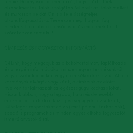
lennie. Bizonyosodjon meg arról, hogy elérhetőek
alkoholmentes italok, szolgáljon fel ételt az italok mellett
és mutasson példát Ön is a felelősségteljes
alkoholfogyasztásra. Tervezze meg, hogyan fog
mindenki hazajutni biztonságosan és mindenek felett
szórakozzon remekül!
CÍMKÉZÉS ÉS FOGYASZTÓI INFORMÁCIÓ
Célunk, hogy megadjuk az alkoholtartalmat, táplálkozási
és allergén információkat minden egyes termékünkről
vagy a weboldalainkon vagy a címkéken keresztül. Ahol a
kormányok elvárják vagy kérik, a címkéink az előírt
nyelven tartalmazzák az egészségügyi kockázatokat.
Hiszünk abban, hogy a legjobb, ha a részletesebb
információ elérhető a közegészségügyi képviseletek,
különleges csoportokat célzó (mint például terhes nők),
speciális programok és minden egyes alkoholfogyasztót
ismerő orvosok által.