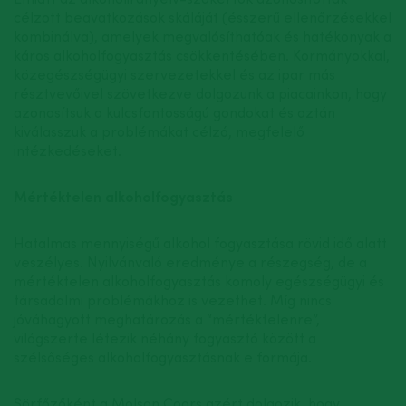
célzott beavatkozások skáláját (ésszerű ellenőrzésekkel
kombinálva), amelyek megvalósíthatóak és hatékonyak a
káros alkoholfogyasztás csökkentésében. Kormányokkal,
közegészségügyi szervezetekkel és az ipar más
résztvevőivel szövetkezve dolgozunk a piacainkon, hogy
azonosítsuk a kulcsfontosságú gondokat és aztán
kiválasszuk a problémákat célzó, megfelelő
intézkedéseket.
Mértéktelen alkoholfogyasztás
Hatalmas mennyiségű alkohol fogyasztása rövid idő alatt
veszélyes. Nyilvánvaló eredménye a részegség, de a
mértéktelen alkoholfogyasztás komoly egészségügyi és
társadalmi problémákhoz is vezethet. Míg nincs
jóváhagyott meghatározás a “mértéktelenre”,
világszerte létezik néhány fogyasztó között a
szélsőséges alkoholfogyasztásnak e formája.
Sörfőzőként a Molson Coors azért dolgozik, hogy