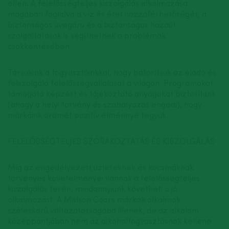
ellen. A felelősségteljes kiszolgálás alkalmazása
magában foglalva a víz és étel hozzáférhetőségét, a
biztonságos üvegáru és a biztonságos hazaút
szolgáltatások is segíthetnek a problémák
csökkentésében.
Társulunk a fogyasztóinkkal, hogy bátorítsuk az eladó és
felszolgáló felelősségvállalását a világon. Programokat,
támogató képzést és tájékoztató anyagokat biztosítunk
(ahogy a helyi törvény és szabályozás engedi), hogy
márkáink örömét pozitív élménnyé tegyük.
FELELŐSSÉGTELJES SZÓRAKOZTATÁS ÉS KISZOLGÁLÁS
Míg az engedélyezett üzleteknek és kocsmáknak
törvényes követelményei vannak a felelősségteljes
kiszolgálás terén, mindannyiunk követheti a jó
alkalmazást. A Molson Coors márkák alkalmak
széleskörű változatosságába illenek, de az alkalom
középpontjában nem az alkoholfogyasztásnak kellene