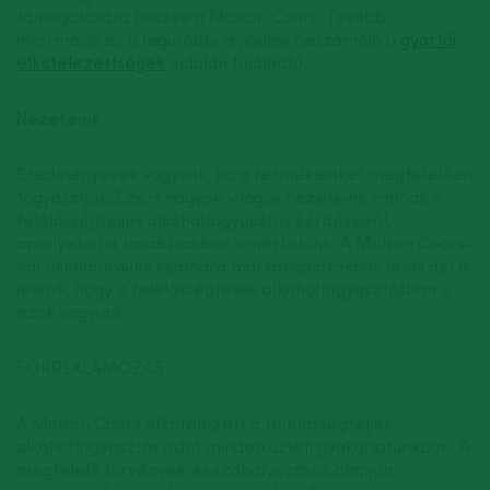
támogatására büszke a Molson Coors. További
információ és a legutóbbi fejlődési beszámoló a
gyártói
elkötelezettségek
oldalán található.
Nézeteink
Eredményesek vagyunk, ha a termékeinket megfelelően
fogyasztják. Ezért nagyon világos nézeteink vannak a
felelősségteljes alkoholfogyasztás kérdéseiről,
amelyeket a továbbiakban ismertetünk. A Molson Coors-
nál mindannyiunk számára márkabajnokoknak lenni azt is
jelenti, hogy a felelősségteljes alkoholfogyasztásban is
azok vagyunk.
SÖRREKLÁMOZÁS
A Molson Coors elkötelezett a felelősségteljes
alkoholfogyasztás iránt minden üzleti gyakorlatunkban. A
megfelelő törvények és szabályozások alapján