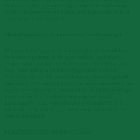
egyen és igyon, valamint hogyan vigyázhat egészségére.
Ha többet szeretne tudni az alkoholfogyasztásról és a
terhességről, kattintson ide.
Alkoholfogyasztás és kockázatos tevékenységek
Míg az alkoholfogyasztás sok ünneplés és társadalmi
tevékenység része, különleges törődés szükséges,
amikor azok az alkalmak mentális és fizikai képesség
nagy fokát igénylik. Az alkoholfogyasztás az olyan
tevékenységek előtt, amelyek kockázatokat foglalnak
magukban, mint például a sportok, úszás, csónakázás és
egyéb tevékenységek, csökkentheti az ítélőképességet
és koordinációt is, kockáztatva a saját és mások
biztonságát. Ha az ivást választja e kockázattal járó
alkalmak előtt, arra kérjük, hogy halassza későbbre a
felelős ünneplést.
FELELŐSSÉGTELJES KISKERESKEDELEM