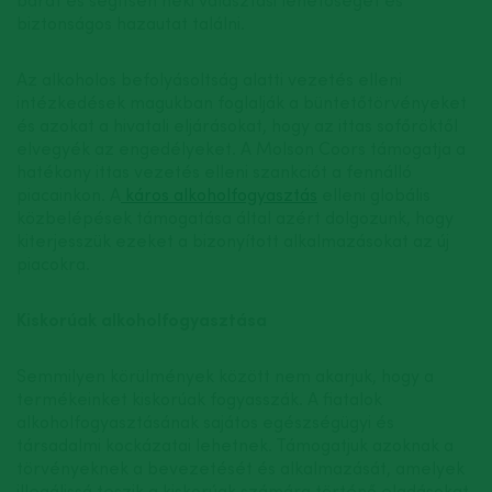
barát és segítsen neki választási lehetőséget és
biztonságos hazautat találni.
Az alkoholos befolyásoltság alatti vezetés elleni
intézkedések magukban foglalják a büntetőtörvényeket
és azokat a hivatali eljárásokat, hogy az ittas sofőröktől
elvegyék az engedélyeket. A Molson Coors támogatja a
hatékony ittas vezetés elleni szankciót a fennálló
piacainkon. A
káros alkoholfogyasztás
elleni globális
közbelépések támogatása által azért dolgozunk, hogy
kiterjesszük ezeket a bizonyított alkalmazásokat az új
piacokra.
Kiskorúak alkoholfogyasztása
Semmilyen körülmények között nem akarjuk, hogy a
termékeinket kiskorúak fogyasszák. A fiatalok
alkoholfogyasztásának sajátos egészségügyi és
társadalmi kockázatai lehetnek. Támogatjuk azoknak a
törvényeknek a bevezetését és alkalmazását, amelyek
illegálissá teszik a kiskorúak számára történő eladásokat