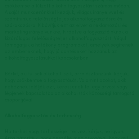
csökkentse a túlzott alkoholfogyasztást számos módon.
A saját munkaerőnkkel kezdjük, világos irányelvvel és
számítunk a felelősségteljes alkoholfogyasztásra és
szórakozásra. Kibővítjük ezt az elvet a reklámozási és
marketing irányelvünkre, hirdetve a fogyasztóinknak a
kizárólagos felelősségteljes alkoholfogyasztást. Végül
támogatjuk a hatékony programokat, amelyek segítenek
az embereknek, hogy jó döntéseket hozzanak az
alkoholfogyasztásukkal kapcsolatban.
Bárkit, aki túl sok alkoholt iszik, arra ösztönzünk, kérjük,
hogy csökkentse a fogyasztását. Valamint azokat, akik
nehéznek találják ezt, keressenek fel egy orvost vagy
lépjenek kapcsolatba az alkoholisták közösségi támogató
csoportjával.
Alkoholfogyasztás és terhesség
Ha terhes vagy terhességet tervez, kérjük, ne igyon.
Arra bátorítjuk, hogy beszélje meg orvosával, hogy mit