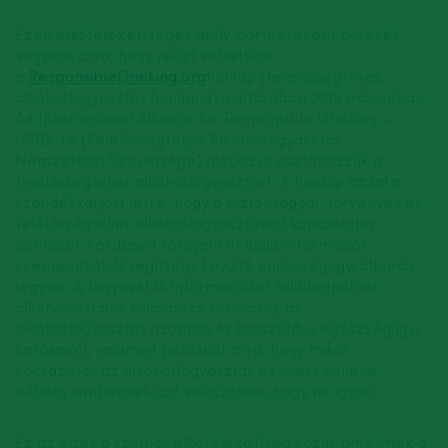
Ezen elkötelezettségek aktív partnereként büszkék
vagyunk arra, hogy részt vehettünk
a
ResponsibleDrinking.org
honlap (felelősségteljes
alkoholfogyasztás honlapja) indításában 2015 májusában.
Az International Alliance for Responsible Drinking –
IARD-re (Felelősségteljes Alkoholfogyasztás
Nemzetközi Szövetsége) alapozva ösztönözzük a
felelősségteljes alkoholfogyasztást. A honlap azzal a
szándékkal jött létre, hogy a biztonsággal, törvényes és
felelősségteljes alkoholfogyasztással kapcsolatos
döntések kérdéseit tárgyaló aktuális információk
szempontjából segítséget nyújtó egészségügyi állomás
legyen. A fogyasztók információkat találhatnak az
alkoholos italok különböző formáiról, az
alkoholfogyasztás azonnali és hosszútávú egészségügyi
hatásairól, valamint példákat arra, hogy mikor
kockázatos az alkoholfogyasztás és miért kellene
néhány embernek azt választania, hogy ne igyon.
Ez az egyik a számos elkötelezettség közül, amelynek a