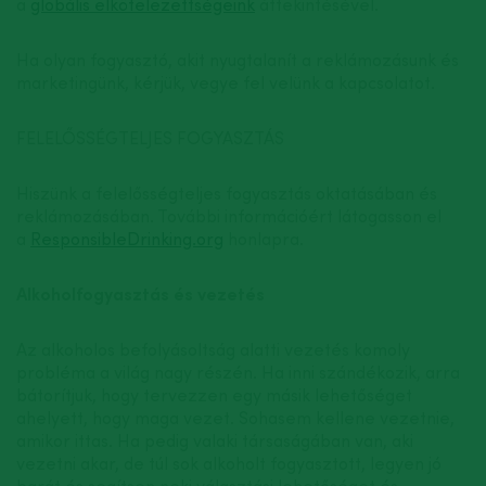
a
globális elkötelezettségeink
áttekintésével.
Ha olyan fogyasztó, akit nyugtalanít a reklámozásunk és
marketingünk, kérjük, vegye fel velünk a kapcsolatot.
FELELŐSSÉGTELJES FOGYASZTÁS
Hiszünk a felelősségteljes fogyasztás oktatásában és
reklámozásában. További információért látogasson el
a
ResponsibleDrinking.org
honlapra.
Alkoholfogyasztás és vezetés
Az alkoholos befolyásoltság alatti vezetés komoly
probléma a világ nagy részén. Ha inni szándékozik, arra
bátorítjuk, hogy tervezzen egy másik lehetőséget
ahelyett, hogy maga vezet. Sohasem kellene vezetnie,
amikor ittas. Ha pedig valaki társaságában van, aki
vezetni akar, de túl sok alkoholt fogyasztott, legyen jó