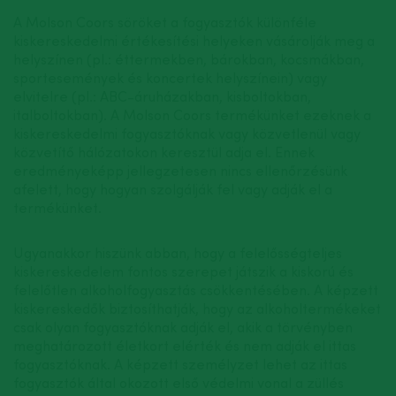
A Molson Coors söröket a fogyasztók különféle
kiskereskedelmi értékesítési helyeken vásárolják meg a
helyszínen (pl.: éttermekben, bárokban, kocsmákban,
sportesemények és koncertek helyszínein) vagy
elvitelre (pl.: ABC-áruházakban, kisboltokban,
italboltokban). A Molson Coors termékünket ezeknek a
kiskereskedelmi fogyasztóknak vagy közvetlenül vagy
közvetítő hálózatokon keresztül adja el. Ennek
eredményeképp jellegzetesen nincs ellenőrzésünk
afelett, hogy hogyan szolgálják fel vagy adják el a
termékünket.
Ugyanakkor hiszünk abban, hogy a felelősségteljes
kiskereskedelem fontos szerepet játszik a kiskorú és
felelőtlen alkoholfogyasztás csökkentésében. A képzett
kiskereskedők biztosíthatják, hogy az alkoholtermékeket
csak olyan fogyasztóknak adják el, akik a törvényben
meghatározott életkort elérték és nem adják el ittas
fogyasztóknak. A képzett személyzet lehet az ittas
fogyasztók által okozott első védelmi vonal a züllés